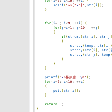
for
(
i
=
0
; 
i
<
10
; ++
i
)
{
scanf
(
"
%s[^
\
n]
"
,
str
[
i
]
)
;

}
for
(
i
=
0
; 
i
<
9
; ++
i
)
{
for
(
j
=
i
+
1
; 
j
<
10
 ; ++
j
)
{
if
(
strcmp
(
str
[
i
]
, 
str
[
j
{
strcpy
(
temp
, 
str
[
i
]
strcpy
(
str
[
i
]
, 
str
[
strcpy
(
str
[
j
]
, 
temp
}
}
}
printf
(
"
\
n排序后: 
\
n
"
)
;

for
(
i
=
0
; 
i
<
10
; ++
i
)
{
puts
(
str
[
i
]
)
;

}
return
0
}