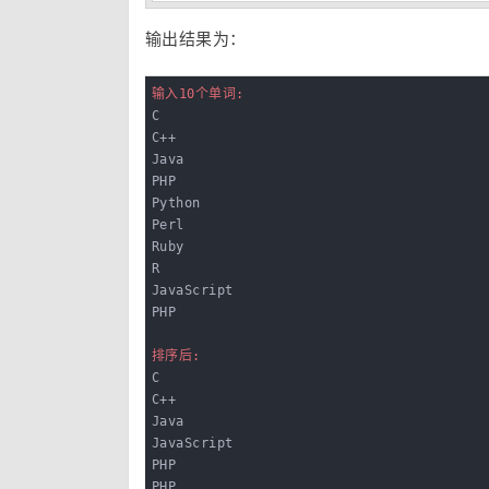
输出结果为：
输入10个单词:
C

C++

Java

PHP

Python

Perl

Ruby

R

JavaScript

PHP

排序后: 
C

C++

Java

JavaScript

PHP

PHP
