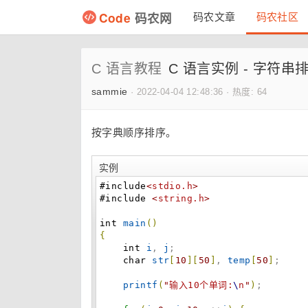
Code
码农网
码农文章
码农社区
C 语言教程
C 语言实例 - 字符串
sammie
·
2022-04-04 12:48:36
·
热度: 64
按字典顺序排序。
实例
#include
<
stdio.h
>
#include
<
string.h
>
int
main
(
)
{
int
i
, 
j
;

char
str
[
10
]
[
50
]
, 
temp
[
50
]
;

printf
(
"
输入10个单词:
\
n
"
)
;
