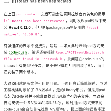
二、[!] React has been deprecated
在上面
之后可能会注意到控制台有黄色的提示
pod install
，同时发现pod过程中安
[!] React has been deprecated
装
React 0.11.0
，但明明package.json里使用的
"react-
。
native": "0.59.8"
有强迫症的表示不能接受，哈哈…..如果此时通过pod方式安
装
code-push
，编译还会报错
React/RCTEventEmitter.h
，此问题在code-push的
file not found in CodePush.h
issues上有提到很多次。是不是很尴尬！明明装了RN，而且
还安装了两个版本。
大致原因就是头文件引用的问题。下面用白话简单阐述，虽说
工程构建时添加了
RN版本A
，走的Library形式，但是用pod
安装的RN依赖并不能准确找到
RN版本A
的头文件，导致会
自动安装一个
RN版本B(即0.11.0)
。这时用pod方式安装的
code-push会自动首先找到
RN版本B
，报上面的错误也能理