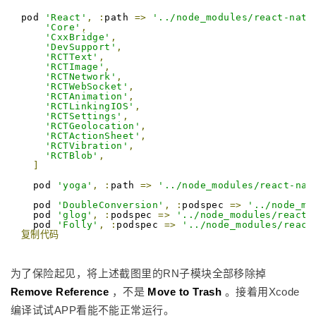
pod 
'React'
,
:
path 
=>
'../node_modules/react-nati
'Core'
,
'CxxBridge'
,
'DevSupport'
,
'RCTText'
,
'RCTImage'
,
'RCTNetwork'
,
'RCTWebSocket'
,
'RCTAnimation'
,
'RCTLinkingIOS'
,
'RCTSettings'
,
'RCTGeolocation'
,
'RCTActionSheet'
,
'RCTVibration'
,
'RCTBlob'
,
]
  pod 
'yoga'
,
:
path 
=>
'../node_modules/react-nat
  pod 
'DoubleConversion'
,
:
podspec 
=>
'../node_mo
  pod 
'glog'
,
:
podspec 
=>
'../node_modules/react-
  pod 
'Folly'
,
:
podspec 
=>
'../node_modules/react
复制代码
为了保险起见，将上述截图里的RN子模块全部移除掉
Remove Reference
，不是
Move to Trash
。接着用Xcode
编译试试APP看能不能正常运行。