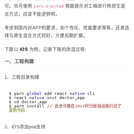
可。也可使用
根据提示对工程进行转原生混
yarn ejected
合方式，应该不能逆转吧。
考虑到国内对APP的要求，如个性化、性能要求等等，还是选
择与原生混合方式较好，方便后期扩展。
下面以
iOS
为例，记录下我的改造过程：
一、工程构建
1、工程目录构建
$ yarn 
global
 add react
-
native
-
cli

$ react
-
native
 init doctor_app

$ cd doctor_app

$ yarn install	
// 此步可能在init时已经自动执行过了
复制代码
2、iOS添加pod支持