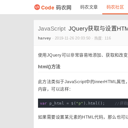
Code
码农网
码农文章
码农社区
JavaScript
JQuery获取与设置H
harvey
·
2019-11-26 20:03:50
·
热度: 116
使用JQuery可以非常容易地添加、获取和改
html()方法
此方法类似于JavaScript中的innerH
内容，可以这样：
var
 p_html = $(
"p"
).html();    
//获取
如果需要设置某元素的HTML代码，那么也可