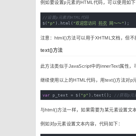
例如要设置p元素的HTML代码，可以使用如
//设置p元素的HTML代码
$(
"p"
).html(
"欢迎您访问 
码农
 网～～"
注意：html()方法可以用于XHTML文档，但
text()方法
此方法类似于JavaScript中的innerTe
继续使用以上的HTML代码，用text()方法对
var
 p_text = $(
"p"
).text(); 
//获取p
与html()方法一样，如果需要为某元素设置
例如对p元素设置文本内容，代码如下：