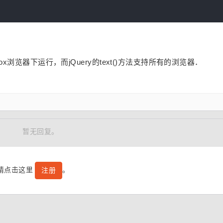
Firefox浏览器下运行，而jQuery的text()方法支持所有的浏览器．
。
暂无回复。
号请点击这里
。
注册