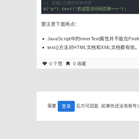
// 设置p元素的文本内容
$(
"p"
).text(
"欢迎您访问码农网～～"
要注意下面两点：
JavaScript中的innerText属性并不能在
text()方法对HTML文档和XML文档都有效
0 个赞
0 收藏
需要
后方可回复, 如果你还没有账
登录