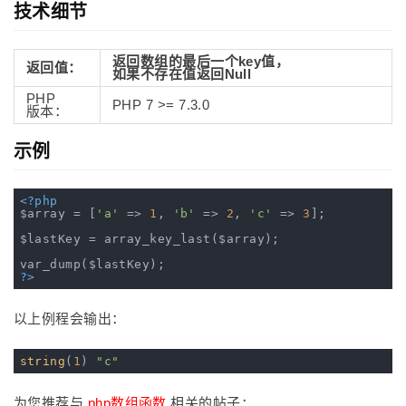
技术细节
返回数组的最后一个key值，
返回值：
如果不存在值返回Null
PHP
PHP 7 >= 7.3.0
版本：
示例
<?php
$array = [
'a'
 => 
1
, 
'b'
 => 
2
, 
'c'
 => 
3
];

$lastKey = array_key_last($array);

?>
以上例程会输出：
string
(
1
) 
"c"
为您推荐与
php数组函数
相关的帖子：