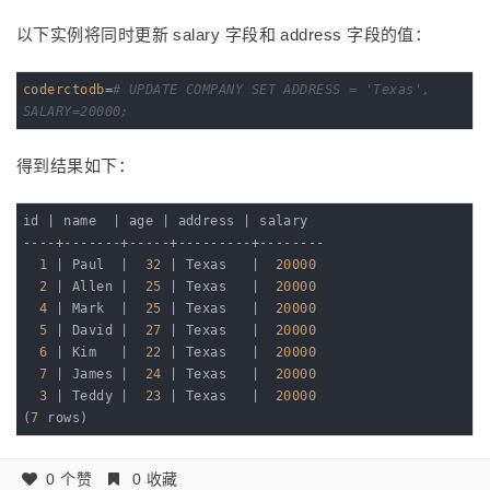
以下实例将同时更新 salary 字段和 address 字段的值：
coderctodb
=
# UPDATE COMPANY SET ADDRESS = 'Texas', 
SALARY=20000;
得到结果如下：
id 
| name  |
 age 
| address |
 salary

----+-------+-----+---------+--------

1
| Paul  |
32
| Texas   |
20000
2
| Allen |
25
| Texas   |
20000
4
| Mark  |
25
| Texas   |
20000
5
| David |
27
| Texas   |
20000
6
| Kim   |
22
| Texas   |
20000
7
| James |
24
| Texas   |
20000
3
| Teddy |
23
| Texas   |
20000
(
7
 rows)
0 个赞
0 收藏