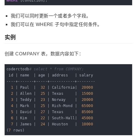
WHERE
 [condition];
我们可以同时更新一个或者多个字段。
我们可以在 WHERE 子句中指定任何条件。
实例
创建 COMPANY 表，数据内容如下：
coderctodb
# select * from COMPANY;
 id 
| name  |
 age 
| address   |
 salary

----+-------+-----+-----------+--------

1
| Paul  |
32
| California|
20000
2
| Allen |
25
| Texas     |
15000
3
| Teddy |
23
| Norway    |
20000
4
| Mark  |
25
| Rich-Mond |
65000
5
| David |
27
| Texas     |
85000
6
| Kim   |
22
| South-Hall|
45000
7
| James |
24
| Houston   |
10000
(
7
 rows)