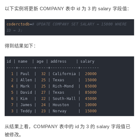
以下实例将更新 COMPANY 表中 id 为 3 的 salary 字段值：
coderctodb
=
# UPDATE COMPANY SET SALARY = 15000 WHERE 
ID = 3;
得到结果如下：
id 
| name  |
 age 
| address    |
 salary

----+-------+-----+------------+--------

1
| Paul  |
32
| California |
20000
2
| Allen |
25
| Texas      |
15000
4
| Mark  |
25
| Rich-Mond  |
65000
5
| David |
27
| Texas      |
85000
6
| Kim   |
22
| South-Hall |
45000
7
| James |
24
| Houston    |
10000
3
| Teddy |
23
| Norway     |
15000
从结果上看，COMPANY 表中的 id 为 3 的 salary 字段值已
被修改。