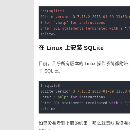
C
:\>
sqlite3
SQLite
version
 3
.7
.15
.2
 2013
-01-09
 11
:53
:
Enter
 "
.help
" 
for
instructions
Enter
SQL
statements
terminated
with
a
sqlite
>
在 Linux 上安装 SQLite
目前，几乎所有版本的 Linux 操作系统都附
了 SQLite。
$ sqlite3

SQLite version 
3.7
.15
.2
2013
-01
-09
11
:
53
:
Enter 
".help"
for
 instructions

Enter SQL statements terminated 
with
 a 
";
sqlite>
如果没有看到上面的结果，那么就意味着没有在 L