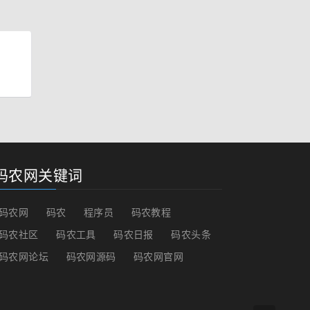
码农网关键词
码农网
码农
程序员
码农教程
码农社区
码农工具
码农日报
码农头条
码农网论坛
码农网源码
码农网官网