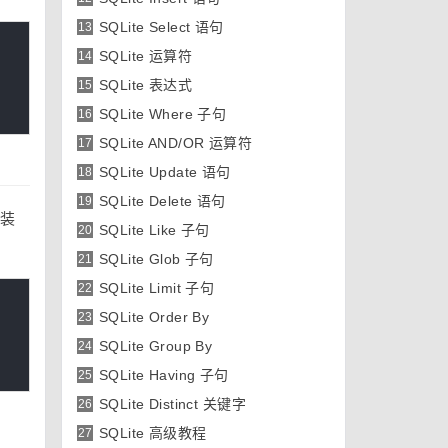
SQLite Select 语句
13
SQLite 运算符
14
SQLite 表达式
15
SQLite Where 子句
16
SQLite AND/OR 运算符
17
SQLite Update 语句
18
SQLite Delete 语句
19
安装
SQLite Like 子句
20
SQLite Glob 子句
21
SQLite Limit 子句
22
SQLite Order By
23
SQLite Group By
24
SQLite Having 子句
25
SQLite Distinct 关键字
26
SQLite 高级教程
27