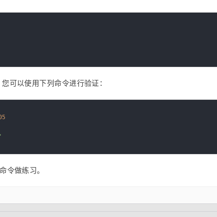
ite，您可以使用下列命令进行验证：
05
"
e 命令做练习。