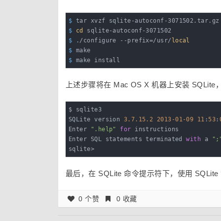
$
 tar xvzf sqlite-autoconf-3071502.tar.gz
$
cd
 sqlite-autoconf-3071502
$
 ./configure --prefix=/usr/
local
$
 make
$
 make install
上述步骤将在 Mac OS X 机器上安装 SQL
$ sqlite3

SQLite version 
3.7
.15
.2
2013
-01
-09
11
:
53
:
Enter 
".help"
for
 instructions

Enter SQL statements terminated 
with
 a 
";
sqlite>
最后，在 SQLite 命令提示符下，使用 SQLit
0 个赞
0 收藏