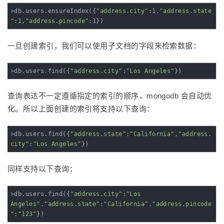
>
db.users.ensureIndex({
"address.city"
:1,
"address.state
"
:1,
"address.pincode"
:1})
一旦创建索引，我们可以使用子文档的字段来检索数据：
>
db.users.find({
"address.city"
:
"Los Angeles"
})
查询表达不一定遵循指定的索引的顺序，mongodb 会自动优
化。所以上面创建的索引将支持以下查询：
>
db.users.find({
"address.state"
:
"California"
,
"address.
city"
:
"Los Angeles"
})
同样支持以下查询：
>
db.users.find({
"address.city"
:
"Los 
Angeles"
,
"address.state"
:
"California"
,
"address.pincode
"
:
"123"
})