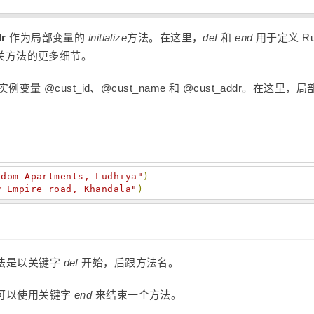
r
作为局部变量的
initialize
方法。在这里，
def
和
end
用于定义 Ru
关方法的更多细节。
@cust_id、@cust_name 和 @cust_addr。在这里，局
sdom Apartments, Ludhiya
"
)
w Empire road, Khandala
"
)
法是以关键字
def
开始，后跟方法名。
您可以使用关键字
end
来结束一个方法。