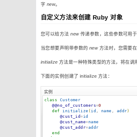
字
new
。
自定义方法来创建 Ruby 对象
您可以给方法
new
传递参数，这些参数可用于
当您想要声明带参数的
new
方法时，您需要在
initialize
方法是一种特殊类型的方法，将在调
下面的实例创建了 initialize 方法：
实例
class
Customer
@@no_of_customers
=
0
def
initialize
(
id
, 
name
, 
addr
)
@cust_id
=
id
@cust_name
=
name
@cust_addr
=
addr
end