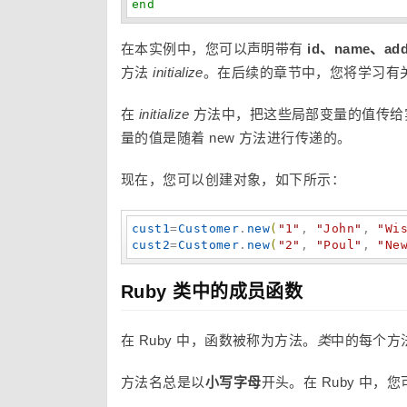
end
在本实例中，您可以声明带有
id、name、add
方法
initialize
。在后续的章节中，您将学习有
在
initialize
方法中，把这些局部变量的值传给实例变量 
量的值是随着 new 方法进行传递的。
现在，您可以创建对象，如下所示：
cust1
=
Customer
.
new
(
"
1
"
, 
"
John
"
, 
"
Wi
cust2
=
Customer
.
new
(
"
2
"
, 
"
Poul
"
, 
"
Ne
Ruby 类中的成员函数
在 Ruby 中，函数被称为方法。
类
中的每个方
方法名总是以
小写字母
开头。在 Ruby 中，