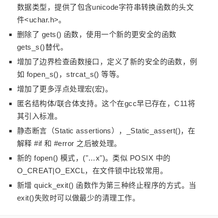
数据类型，提供了包含unicode字符串转换函数的头文
件<uchar.h>。
删除了 gets() 函数，使用一个新的更安全的函数
gets_s()替代。
增加了边界检查函数接口，定义了新的安全的函数，例
如 fopen_s()，strcat_s() 等等。
增加了更多浮点处理宏(宏)。
匿名结构体/联合体支持。这个在gcc早已存在，C11将
其引入标准。
静态断言（Static assertions），_Static_assert()，在
解释 #if 和 #error 之后被处理。
新的 fopen() 模式，("…x")。类似 POSIX 中的
O_CREAT|O_EXCL，在文件锁中比较常用。
新增 quick_exit() 函数作为第三种终止程序的方式。当
exit()失败时可以做最少的清理工作。