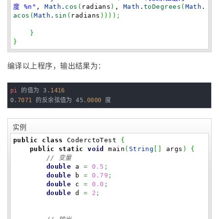
度 %n"
,
Math
.
cos
(
radians
)
,
Math
.
toDegrees
(
Math
.
acos
(
Math
.
sin
(
radians
)
)
)
)
;
}
}
编译以上程序，输出结果为：
pi
 的值为 3
.1416
0
.7071
 的反余弦值为 45
.0000
 度
实例
public
class
CoderctoTest
{
public
static
void
main
(
String
[
]
args
)
{
// 变量
double
a
=
0.5
;
double
b
=
0.79
;
double
c
=
0.0
;
double
d
=
2
;