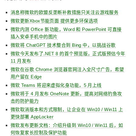
消息称微软的欧盟反垄断补救措施只关注云游戏服务
微软更新Xbox节能页面 提供更多环保选项
微软内测 Office 新功能，Word 和 PowerPoint 可直接
插入安卓手机中的图片
微软将 ChatGPT 技术整合到 Bing 中，以挑战谷歌
微软今天发布了.NET 8 的首个预览版，正式版预估今年
11 月发布
微软在谷歌 Chrome 浏览器官网注入全尺寸广告，希望
用户留在 Edge
微软 Teams 将迎来虚拟化身功能，5 月上线
微软将于 4 月发布 OneNote 更新，提高对网络钓鱼攻
击的防护能力
微软取消版本和方式限制，让企业在 Win10 / Win11 上
更快部署 AppLocker
微软发布更新文档：介绍升级到 Win10 / Win11 后，如
何恢复家长控制及保护功能