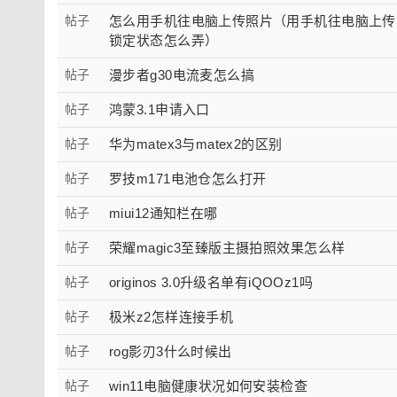
帖子
怎么用手机往电脑上传照片（用手机往电脑上传
锁定状态怎么弄）
帖子
漫步者g30电流麦怎么搞
帖子
鸿蒙3.1申请入口
帖子
华为matex3与matex2的区别
帖子
罗技m171电池仓怎么打开
帖子
miui12通知栏在哪
帖子
荣耀magic3至臻版主摄拍照效果怎么样
帖子
originos 3.0升级名单有iQOOz1吗
帖子
极米z2怎样连接手机
帖子
rog影刃3什么时候出
帖子
win11电脑健康状况如何安装检查