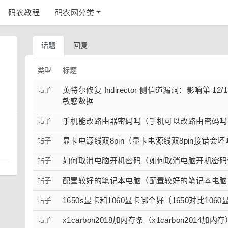
码农教程
码农网分类
话题
回复
类型
标题
帖子
英特尔修复 Indirector 侧信道漏洞：影响第 1
敏感数据
帖子
手机能改路由器密码吗（手机可以改路由密码吗
帖子
显卡电源线双8pin（显卡电源线双8pin接错会坏
帖子
如何取消电脑开机密码（如何取消电脑开机密码w
帖子
配置较好的笔记本电脑（配置较好的笔记本电脑
帖子
1650s显卡和1060显卡哪个好（1650对比1060
帖子
x1carbon2018加内存条（x1carbon2014加内存