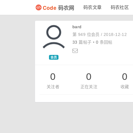
Code
码农网
码农文章
码农社区
bard
第 949 位会员 /
2018-12-12
33
篇帖子 •
0
条回帖
会员
0
0
0
关注者
正在关注
收藏