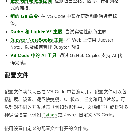
更好的终端链接检测
- 检测包含空格、括号、行和列格
式的链接。
新的 Git 命令
- 在 VS Code 中暂存更改和删除远程标
签。
Dark+ 和 Light+ V2 主题
- 尝试实验性颜色主题
Jupyter NoteBooks 主题
- 在 Web 上使用 Jupyter
Note，以及如何管理 Jupyter 内核。
VS Code 中的 AI 工具
- 通过 GitHub Copilot 支持 AI 代
码完成。
配置文件
配置文件功能现已在 VS Code 中普遍可用。配置文件可以包
括扩展、设置、键盘快捷键、UI 状态、任务和用户片段。可
以针对不同的开发场景（例如数据科学、文档编写）或针对多
种编程语言（例如
Python
或 Java）自定义 VS Code。
使用设置自定义的配置文件打开的文件夹。