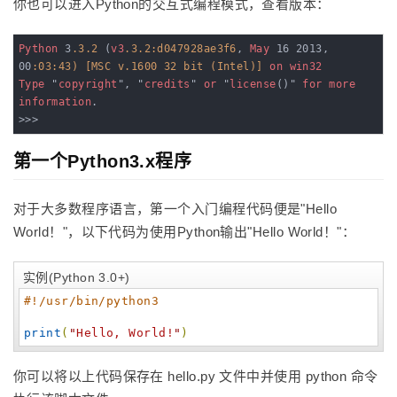
你也可以进入Python的交互式编程模式，查看版本：
Python
 3
.3
.2
 (
v3
.3
.2
:d047928ae3f6
, 
May
 16 2013, 
00
:03
:43)
[MSC v.1600 32 bit (Intel)]
on
win32
Type
 "
copyright
", "
credits
" 
or
 "
license
()" 
for
more
information
.

>>>
第一个Python3.x程序
对于大多数程序语言，第一个入门编程代码便是"Hello
World！"，以下代码为使用Python输出"Hello World！"：
实例(Python 3.0+)
#!/usr/bin/python3
print
(
"
Hello, World!
"
)
你可以将以上代码保存在 hello.py 文件中并使用 python 命令