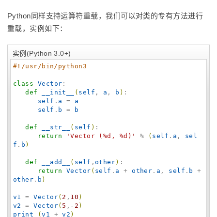
Python同样支持运算符重载，我们可以对类的专有方法进行
重载，实例如下：
实例(Python 3.0+)
#!/usr/bin/python3
class
Vector
:

def
__init__
(
self
, 
a
, 
b
)
:

self
.
a
 = 
a
self
.
b
 = 
b
def
__str__
(
self
)
:

return
'
Vector (%d, %d)
'
 % 
(
self
.
a
, 
sel
f
.
b
)
def
__add__
(
self
,
other
)
:

return
Vector
(
self
.
a
 + 
other
.
a
, 
self
.
b
 + 
other
.
b
)
v1
 = 
Vector
(
2
,
10
)
v2
 = 
Vector
(
5
,-
2
)
print
(
v1
 + 
v2
)