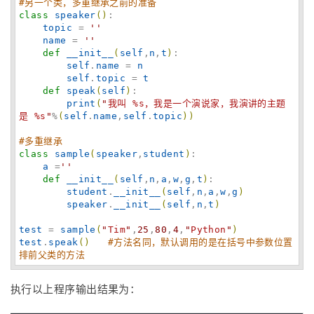
#另一个类，多重继承之前的准备
class
speaker
(
)
:

topic
 = 
'
'
name
 = 
'
'
def
__init__
(
self
,
n
,
t
)
:

self
.
name
 = 
n
self
.
topic
 = 
t
def
speak
(
self
)
:

print
(
"
我叫 %s，我是一个演说家，我演讲的主题
是 %s
"
%
(
self
.
name
,
self
.
topic
)
)
#多重继承
class
sample
(
speaker
,
student
)
:

a
 =
'
'
def
__init__
(
self
,
n
,
a
,
w
,
g
,
t
)
:

student
.
__init__
(
self
,
n
,
a
,
w
,
g
)
speaker
.
__init__
(
self
,
n
,
t
)
test
 = 
sample
(
"
Tim
"
,
25
,
80
,
4
,
"
Python
"
)
test
.
speak
(
)
#方法名同，默认调用的是在括号中参数位置
排前父类的方法
执行以上程序输出结果为：