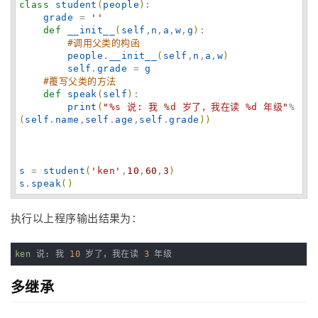
class
student
(
people
)
:

grade
 = 
'
'
def
__init__
(
self
,
n
,
a
,
w
,
g
)
:

#调用父类的构函
people
.
__init__
(
self
,
n
,
a
,
w
)
self
.
grade
 = 
g
#覆写父类的方法
def
speak
(
self
)
:

print
(
"
%s 说: 我 %d 岁了，我在读 %d 年级
"
%
(
self
.
name
,
self
.
age
,
self
.
grade
)
)
s
 = 
student
(
'
ken
'
,
10
,
60
,
3
)
s
.
speak
(
)
执行以上程序输出结果为：
ken
 说: 我 
10
 岁了，我在读 
3
 年级
多继承