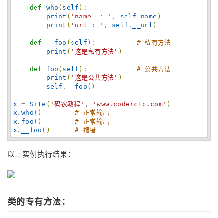
def
who
(
self
)
:

print
(
'
name  : 
'
, 
self
.
name
)
print
(
'
url : 
'
, 
self
.
__url
)
def
__foo
(
self
)
:          
# 私有方法
print
(
'
这是私有方法
'
)
def
foo
(
self
)
:            
# 公共方法
print
(
'
这是公共方法
'
)
self
.
__foo
(
)
x
 = 
Site
(
'
码农教程
'
, 
'
www.codercto.com
'
)
x
.
who
(
)
# 正常输出
x
.
foo
(
)
# 正常输出
x
.
__foo
(
)
# 报错
以上实例执行结果：
类的专有方法：