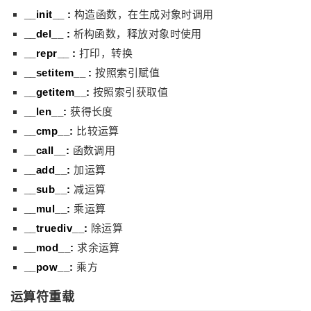
__init__ :
构造函数，在生成对象时调用
__del__ :
析构函数，释放对象时使用
__repr__ :
打印，转换
__setitem__ :
按照索引赋值
__getitem__:
按照索引获取值
__len__:
获得长度
__cmp__:
比较运算
__call__:
函数调用
__add__:
加运算
__sub__:
减运算
__mul__:
乘运算
__truediv__:
除运算
__mod__:
求余运算
__pow__:
乘方
运算符重载