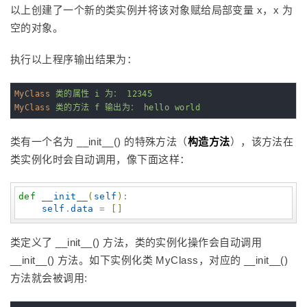
以上创建了一个新的类实例并将该对象赋给局部变量 x，x 为
空的对象。
执行以上程序输出结果为：
MyClass
类的属性 i 为： 12345
MyClass
类的方法 f 输出为： hello world
类有一个名为 __init__() 的特殊方法（
构造方法
），该方法在
类实例化时会自动调用，像下面这样：
def
__init__
(
self
)
:

self
.
data
 = 
[
]
类定义了 __init__() 方法，类的实例化操作会自动调用
__init__() 方法。如下实例化类 MyClass，对应的 __init__()
方法就会被调用: