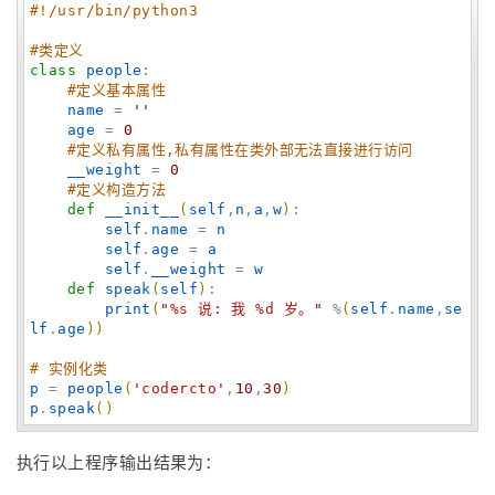
#!/usr/bin/python3
#类定义
class
people
:

#定义基本属性
name
 = 
'
'
age
 = 
0
#定义私有属性,私有属性在类外部无法直接进行访问
__weight
 = 
0
#定义构造方法
def
__init__
(
self
,
n
,
a
,
w
)
:

self
.
name
 = 
n
self
.
age
 = 
a
self
.
__weight
 = 
w
def
speak
(
self
)
:

print
(
"
%s 说: 我 %d 岁。
"
 %
(
self
.
name
,
se
lf
.
age
)
)
# 实例化类
p
 = 
people
(
'
codercto
'
,
10
,
30
)
p
.
speak
(
)
执行以上程序输出结果为：