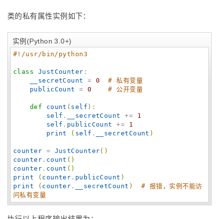
类的私有属性实例如下：
实例(Python 3.0+)
#!/usr/bin/python3
class
JustCounter
:

__secretCount
 = 
0
# 私有变量
publicCount
 = 
0
# 公开变量
def
count
(
self
)
:

self
.
__secretCount
 += 
1
self
.
publicCount
 += 
1
print
(
self
.
__secretCount
)
counter
 = 
JustCounter
(
)
counter
.
count
(
)
counter
.
count
(
)
print
(
counter
.
publicCount
)
print
(
counter
.
__secretCount
)
# 报错，实例不能访
问私有变量
执行以上程序输出结果为：