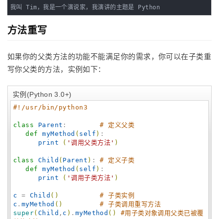
我叫 Tim，我是一个演说家，我演讲的主题是 Python
方法重写
如果你的父类方法的功能不能满足你的需求，你可以在子类重
写你父类的方法，实例如下：
实例(Python 3.0+)
#!/usr/bin/python3
class
Parent
:        
# 定义父类
def
myMethod
(
self
)
:

print
(
'
调用父类方法
'
)
class
Child
(
Parent
)
: 
# 定义子类
def
myMethod
(
self
)
:

print
(
'
调用子类方法
'
)
c
 = 
Child
(
)
# 子类实例
c
.
myMethod
(
)
# 子类调用重写方法
super
(
Child
,
c
)
.
myMethod
(
)
#用子类对象调用父类已被覆