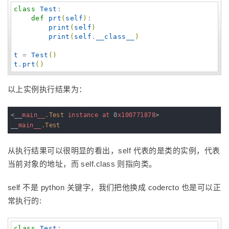
class
Test
:

def
prt
(
self
)
:

print
(
self
)
print
(
self
.
__class__
)
t
 = 
Test
(
)
t
.
prt
(
)
以上实例执行结果为：
<__
main__
.Test
instance
at
 0
x100771878
>

__
main__
.Test
从执行结果可以很明显的看出，self 代表的是类的实例，代表
当前对象的地址，而 self.class 则指向类。
self 不是 python 关键字，我们把他换成 codercto 也是可以正
常执行的:
class
Test
:
