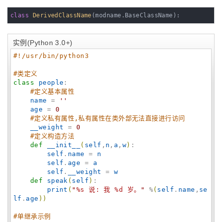
class
DerivedClassName
(modname.BaseClassName)
:
实例(Python 3.0+)
#!/usr/bin/python3
#类定义
class
people
:

#定义基本属性
name
 = 
'
'
age
 = 
0
#定义私有属性,私有属性在类外部无法直接进行访问
__weight
 = 
0
#定义构造方法
def
__init__
(
self
,
n
,
a
,
w
)
:

self
.
name
 = 
n
self
.
age
 = 
a
self
.
__weight
 = 
w
def
speak
(
self
)
:

print
(
"
%s 说: 我 %d 岁。
"
 %
(
self
.
name
,
se
lf
.
age
)
)
#单继承示例