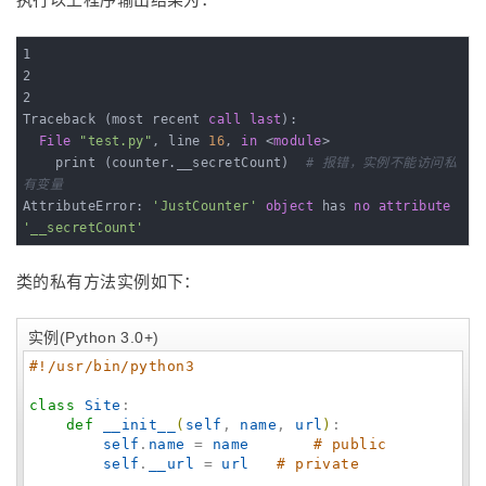
1

2

2

Traceback (most recent 
call
last
):

File
"test.py"
, line 
16
, 
in
 <
module
>

    print (counter.__secretCount)  
# 报错，实例不能访问私
有变量
AttributeError: 
'JustCounter'
object
 has 
no
attribute
'__secretCount'
类的私有方法实例如下：
实例(Python 3.0+)
#!/usr/bin/python3
class
Site
:

def
__init__
(
self
, 
name
, 
url
)
:

self
.
name
 = 
name
# public
self
.
__url
 = 
url
# private