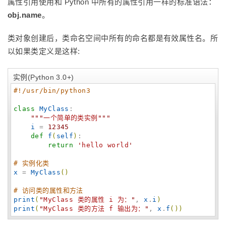
属性引用使用和 Python 中所有的属性引用一样的标准语法：
obj.name
。
类对象创建后，类命名空间中所有的命名都是有效属性名。所
以如果类定义是这样:
实例(Python 3.0+)
#!/usr/bin/python3
class
MyClass
:

"""
一个简单的类实例
"""
i
 = 
12345
def
f
(
self
)
:

return
'
hello world
'
# 实例化类
x
 = 
MyClass
(
)
# 访问类的属性和方法
print
(
"
MyClass 类的属性 i 为：
"
, 
x
.
i
)
print
(
"
MyClass 类的方法 f 输出为：
"
, 
x
.
f
(
)
)