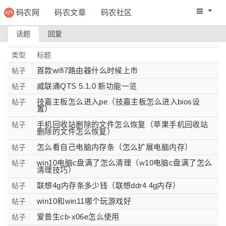
码农网
码农文章
码农社区
码农教程
码农网分
话题
回复
类型
标题
首款wifi7路由器什么时候上市
帖子
威联通QTS 5.1.0 新功能一览
帖子
技嘉主板怎么进入pe（技嘉主板怎么进入bios设
帖子
置）
手机回收站删除的文件怎么恢复（苹果手机回收站
帖子
删除的文件怎么恢复）
怎么看自己电脑内存条（怎么扩展电脑内存）
帖子
win10电脑c盘满了怎么清理（w10电脑c盘满了怎么
帖子
清理技巧）
联想4g内存条多少钱（联想ddr4 4g内存）
帖子
win10和win11哪个玩游戏好
帖子
爱普生cb-x06e怎么使用
帖子