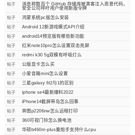
消息称数百个 GitHub 存储库被黑客注入恶意代码，
帖子
安全公司呼吁用户使用新版令牌
鸿蒙系统pc版怎么安装
帖子
Android 12新游戏模式API介绍
帖子
android14预览版有哪些新功能
帖子
红米note10pro怎么设置双击亮屏
帖子
redmi k30 5g双模有呼吸灯么
帖子
公版显卡怎么买
帖子
小爱音箱mini怎么设置
帖子
三星galaxy fit2与1的区别
帖子
iphone se4最新爆料2022
帖子
iPhone14截屏带岛怎么回事
帖子
奔图p2206nw怎么远程打印
帖子
360可视门铃怎么换电池
帖子
华硕b460m-plus重炮手支持什么cpu
帖子