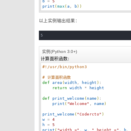
b
 = 
5
print
(
max
(
a
, 
b
)
)
以上实例输出结果：
5
实例(Python 3.0+)
计算面积函数:
#!/usr/bin/python3
# 计算面积函数
def
area
(
width
, 
height
)
:

return
width
 * 
height
def
print_welcome
(
name
)
:

print
(
"
Welcome
"
, 
name
)
print_welcome
(
"
Codercto
"
)
w
 = 
4
h
 = 
5
print
(
"
width =
"
, 
w
, 
"
 height =
"
, 
h
,