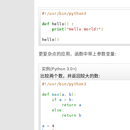
#!/usr/bin/python3
def
hello
(
)
:
print
(
"Hello World!"
)
hello
(
)
更复杂点的应用，函数中带上参数变量:
实例(Python 3.0+)
比较两个数，并返回较大的数:
#!/usr/bin/python3
def
max
(
a
, 
b
)
:

if
a
 > 
b
:

return
a
else
:

return
b
a
 = 
4