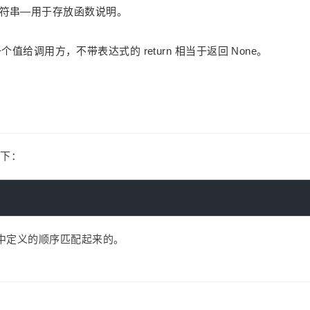
符串—用于存放函数说明。
给调用方，不带表达式的 return 相当于返回 None。
如下：
中定义的顺序匹配起来的。