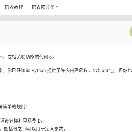
码农教程
码农网分类
一，或相关联功能的代码段。
率。你已经知道
Python
提供了许多内建函数，比如print()。但你
是简单的规则：
标识符名称和圆括号
()
。
，圆括号之间可以用于定义参数。