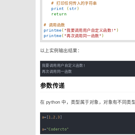
# 打印任何传入的字符串
print
(
str
)
return
# 调用函数
printme
(
"
我要调用用户自定义函数!
"
)
printme
(
"
再次调用同一函数
"
)
以上实例输出结果：
我要调用用户自定义函数!

再次调用同一函数
参数传递
在 python 中，类型属于对象，对象有不同
a
=[
1
,
2
,
3
]

a
=
"Codercto"