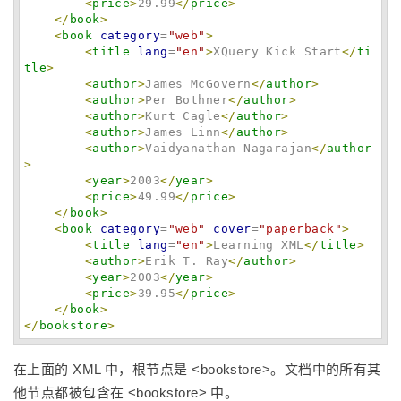
<
price
>
29.99
</
price
>
</
book
>
<
book
category
=
"
web
"
>
<
title
lang
=
"
en
"
>
XQuery Kick Start
</
ti
tle
>
<
author
>
James McGovern
</
author
>
<
author
>
Per Bothner
</
author
>
<
author
>
Kurt Cagle
</
author
>
<
author
>
James Linn
</
author
>
<
author
>
Vaidyanathan Nagarajan
</
author
>
<
year
>
2003
</
year
>
<
price
>
49.99
</
price
>
</
book
>
<
book
category
=
"
web
"
cover
=
"
paperback
"
>
<
title
lang
=
"
en
"
>
Learning XML
</
title
>
<
author
>
Erik T. Ray
</
author
>
<
year
>
2003
</
year
>
<
price
>
39.95
</
price
>
</
book
>
</
bookstore
>
在上面的 XML 中，根节点是 <bookstore>。文档中的所有其
他节点都被包含在 <bookstore> 中。