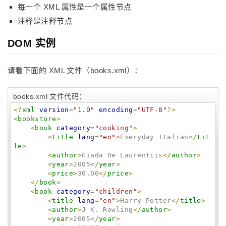
每一个 XML 属性是一个属性节点
注释是注释节点
DOM 实例
请看下面的 XML 文件（books.xml）：
books.xml 文件代码：
<?
xml
version
=
"
1.0
"
encoding
=
"
UTF-8
"
?>
<
bookstore
>
<
book
category
=
"
cooking
"
>
<
title
lang
=
"
en
"
>
Everyday Italian
</
tit
le
>
<
author
>
Giada De Laurentiis
</
author
>
<
year
>
2005
</
year
>
<
price
>
30.00
</
price
>
</
book
>
<
book
category
=
"
children
"
>
<
title
lang
=
"
en
"
>
Harry Potter
</
title
>
<
author
>
J K. Rowling
</
author
>
<
year
>
2005
</
year
>