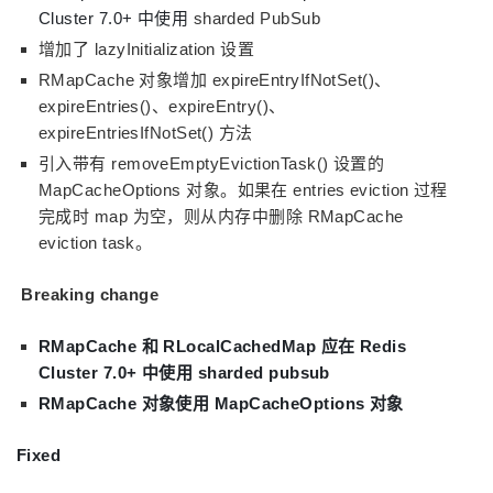
Cluster 7.0+ 中使用
sharded PubSub
增加了 lazyInitialization 设置
RMapCache 对象增加 expireEntryIfNotSet()、
expireEntries()、expireEntry()、
expireEntriesIfNotSet() 方法
引入带有 removeEmptyEvictionTask() 设置的
MapCacheOptions 对象。如果在 entries eviction 过程
完成时 map 为空，则从内存中删除 RMapCache
eviction task。
Breaking change
RMapCache 和 RLocalCachedMap 应在 Redis
Cluster 7.0+ 中使用 sharded pubsub
RMapCache 对象使用 MapCacheOptions 对象
Fixed