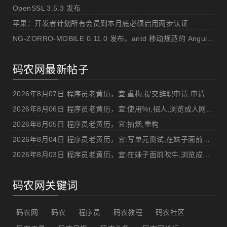
OpenSSL 3.5.3 发布
苹果：开发者计划所有会员到本月底必须启用两步认证
NG-ZORRO-MOBILE 0.11.0 发布，antd 移动规范的 Angular 实现
码农网最新帖子
2026年8月07日 程序员老黄历，宜:重构,提交辞职申请,申请加薪
2026年8月06日 程序员老黄历，宜:使用%t,招人,浏览成人网站,提交代码
2026年8月05日 程序员老黄历，宜:抽烟,重构
2026年8月04日 程序员老黄历，宜:写单元测试,在妹子面前吹牛
2026年8月03日 程序员老黄历，宜:在妹子面前吹牛,浏览成人网站
码农网关键词
码农网
码农
程序员
码农教程
码农社区