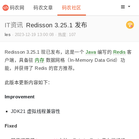
码农网
码农文章
码农社区
码农教程
码农网分
IT资讯
Redisson 3.25.1 发布
les
·
2023-12-19 13:00:08
·
热度: 107
Redisson 3.25.1 现已发布，这是一个
Java
编写的
Redis
客
户端，具备驻
内存
数据网格（In-Memory Data Grid）功
能，并获得了 Redis 的官方推荐。
此版本更新内容如下：
Improvement
JDK21 虚拟线程兼容性
Fixed