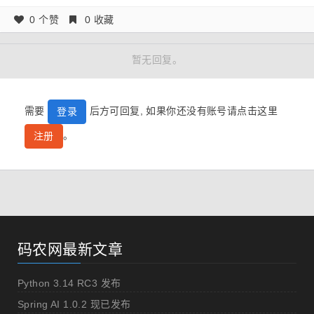
0 个赞
0 收藏
暂无回复。
需要
后方可回复, 如果你还没有账号请点击这里
登录
。
注册
码农网最新文章
Python 3.14 RC3 发布
Spring AI 1.0.2 现已发布