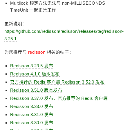
Multilock 锁定方法无法与 non-MILLISECONDS
TimeUnit 一起正常工作
更新说明：
https://github.com/redisson/redisson/releases/tag/redisson-
3.25.1
为您推荐与
redisson
相关的帖子：
Redisson 3.23.5 发布
Redisson 4.1.0 版本发布
官方推荐的 Redis 客户端 Redisson 3.52.0 发布
Redisson 3.51.0 版本发布
Redisson 3.37.0 发布，官方推荐的 Redis 客户端
Redisson 3.33.0 发布
Redisson 3.31.0 发布
Redisson 3.30.0 发布