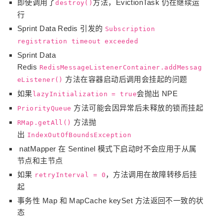
即使调用了
方法，EvictionTask 仍在继续运
destroy()
行
Sprint Data Redis 引发的
Subscription
registration timeout exceeded
Sprint Data
Redis
RedisMessageListenerContainer.addMessag
方法在容器启动后调用会挂起的问题
eListener()
如果
会抛出 NPE
lazyInitialization = true
方法可能会因异常后未释放的锁而挂起
PriorityQueue
方法抛
RMap.getAll()
出
IndexOutOfBoundsException
natMapper 在 Sentinel 模式下启动时不会应用于从属
节点和主节点
如果
，方法调用在故障转移后挂
retryInterval = 0
起
事务性 Map 和 MapCache keySet 方法返回不一致的状
态