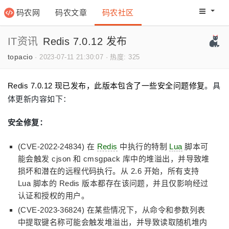
码农网
码农文章
码农社区
码农教程
码农网分
IT资讯
Redis 7.0.12 发布
topacio
·
2023-07-11 21:30:07
·
热度: 325
Redis 7.0.12 现已发布，此版本包含了一些安全问题修复
。具
体更新内容如下：
安全修复：
(CVE-2022-24834) 在
Redis
中执行的特制
Lua
脚本可
能会触发 cjson 和 cmsgpack 库中的堆溢出，并导致堆
损坏和潜在的远程代码执行。从 2.6 开始，所有支持
Lua 脚本的 Redis 版本都存在该问题，并且仅影响经过
认证和授权的用户。
(CVE-2023-36824) 在某些情况下，从命令和参数列表
中提取键名称可能会触发堆溢出，并导致读取随机堆内