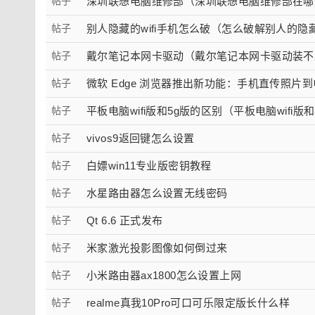
帖子
深圳联想电脑维修部（深圳联想电脑维修部在哪
帖子
别人隐藏的wifi手机怎么破（怎么破解别人的隐藏的
帖子
戴尔笔记本网卡驱动（戴尔笔记本网卡驱动装不
帖子
微软 Edge 浏览器推出新功能：手机直传照片
帖子
平板电脑wifi版和5g版的区别（平板电脑wifi版
帖子
vivos9返回键怎么设置
帖子
白嫖win11专业版密钥教程
帖子
水星路由器怎么设置无线密码
帖子
Qt 6.6 正式发布
帖子
米家激光投影图像如何倒过来
帖子
小米路由器ax1800怎么设置上网
帖子
realme真我10Pro可口可乐限定版长什么样