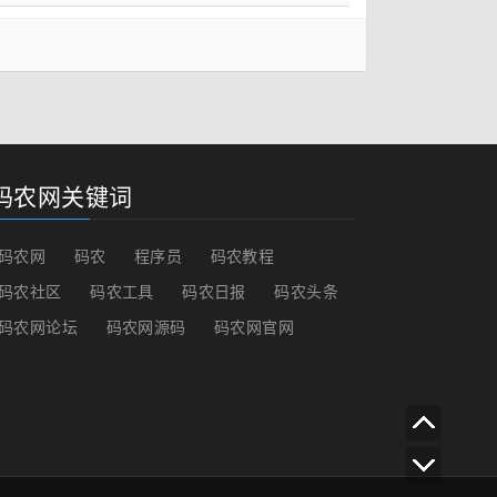
码农网关键词
码农网
码农
程序员
码农教程
码农社区
码农工具
码农日报
码农头条
码农网论坛
码农网源码
码农网官网