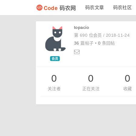
Code
码农网
码农文章
码农社区
topacio
第 690 位会员 /
2018-11-24
36
篇帖子 •
0
条回帖
会员
0
0
0
关注者
正在关注
收藏