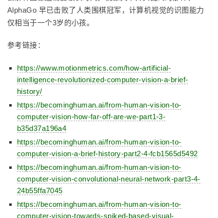
AlphaGo 早已击败了人类围棋冠军，计算机视觉的识图能力
仅相当于一个3岁的小孩。
参考链接：
https://www.motionmetrics.com/how-artificial-
intelligence-revolutionized-computer-vision-a-brief-
history/
https://becominghuman.ai/from-human-vision-to-
computer-vision-how-far-off-are-we-part1-3-
b35d37a196a4
https://becominghuman.ai/from-human-vision-to-
computer-vision-a-brief-history-part2-4-fcb1565d5492
https://becominghuman.ai/from-human-vision-to-
computer-vision-convolutional-neural-network-part3-4-
24b55ffa7045
https://becominghuman.ai/from-human-vision-to-
computer-vision-towards-spiked-based-visual-