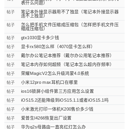
表什么问题）
笔记本外接显示器用不了独显（笔记本外接显示器
帖子
连不上独显）
怎么把手机文件压缩成压缩包（怎样把手机文件压
帖子
缩成压缩包）
gtx1030显卡多少钱
帖子
显卡rx580怎么样（4070显卡怎么样）
帖子
戴尔办公笔记本推荐（戴尔办公用笔记本推荐）
帖子
笔记本内存如何超频（笔记本怎么超内存频率）
帖子
荣耀MagicV2怎么升级鸿蒙4.0系统
帖子
小米12pro max耳机口在哪里
帖子
ios16锁屏小组件第三方应用怎么设置
帖子
iOS15.2还能降级到iOS15.1.1或者iOS15.1吗
帖子
小米激光打印一体机K200售价多少钱
帖子
爱普生l4266恢复出厂设置
帖子
华为q2s母路由一直亮红灯怎么办
帖子