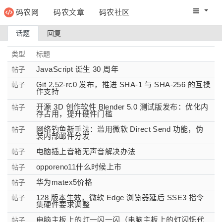
码农网
码农文章
码农社区
码农教程
码农网分
话题
回复
类型
标题
JavaScript 诞生 30 周年
帖子
Git 2.52-rc0 发布，推进 SHA-1 与 SHA-256 的互操
帖子
作支持
开源 3D 创作软件 Blender 5.0 测试版发布：优化内
帖子
存占用，提升硬件门槛
网络钓鱼新手法：滥用微软 Direct Send 功能，伪
帖子
装内部邮件分发
电脑插上音箱无声音解决办法
帖子
opporeno11什么时候上市
帖子
华为matex5价格
帖子
128 版本生效，微软 Edge 浏览器延后 SSE3 指令
帖子
集硬件要求调整
电脑主板上的灯一闪一闪（电脑主板上的灯闪烁代
帖子