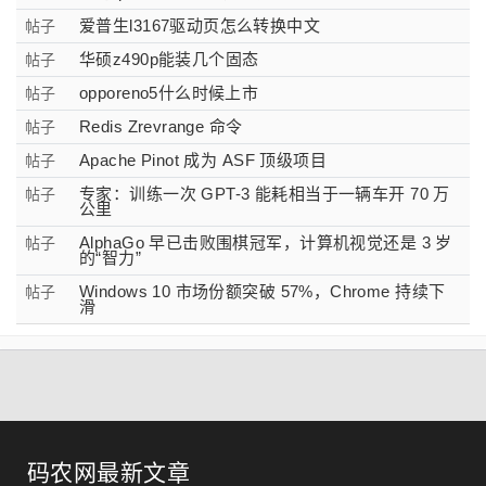
爱普生l3167驱动页怎么转换中文
帖子
华硕z490p能装几个固态
帖子
opporeno5什么时候上市
帖子
Redis Zrevrange 命令
帖子
Apache Pinot 成为 ASF 顶级项目
帖子
专家：训练一次 GPT-3 能耗相当于一辆车开 70 万
帖子
公里
AlphaGo 早已击败围棋冠军，计算机视觉还是 3 岁
帖子
的“智力”
Windows 10 市场份额突破 57%，Chrome 持续下
帖子
滑
码农网最新文章