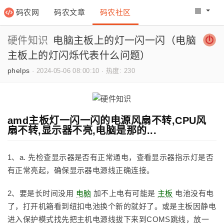
码农网
码农文章
码农社区
码农教程
码农网分
硬件知识
电脑主板上的灯一闪一闪（电脑
主板上的灯闪烁代表什么问题）
phelps
·
2024-05-06 08:00:10
·
热度: 230
amd主板灯一闪一闪的电源风扇不转,CPU风
扇不转,显示器不亮,电脑是那的...
1、a. 先检查显示器是否有正常通电，查看显示器指示灯是否
有正常亮起，确保显示器电源线正确连接。
2、要是长时间没用
电脑
加不上电有可能是
主板
电池没有电
了，打开机箱看到纽扣电池换个新的就好了。或是主板因静电
进入保护模式找先把主机电源线拔下来到COMS跳线，放一