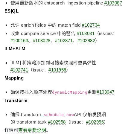
使用最新版本的 entsearch ingestion pipeline
#103087
ES|QL
允许 enrich fields 中的 match field
#102734
收集 compute service 中的警告
#103031
（issues：
#100163
、
#103028
、
#102871
、
#102982
）
ILM+SLM
[ILM] 将策略添加到可搜索快照时更具弹性
#102741
（issue：
#101958
）
Mapping
确保按插入顺序处理
更新
#103047
dynamicMapping
Transform
确保 transform
API 仅触发预期
_schedule_now
的 transform task​​​​​​​
#102958
（issue：
#102956
）
详情可
查看更新说明
。