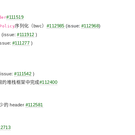
#111519
der
序列化（bwc）
#112985
(issue:
#112968
)
Policy
2
(issue:
#111912
)
issue:
#111277
)
issue:
#111542
)
限的堆栈框架中完成
#112400
的 header
#112581
12713