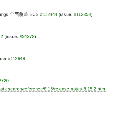
ings 全面覆盖 ECS
#112444
(issue:
#112398
)
72
(issue:
#94378
)
ader
#112649
2720
asticsearch/reference/8.15/release-notes-8.15.2.html