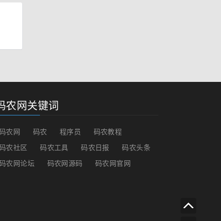
码农网关键词
码农网
码农
程序员
码农教程
码农社区
码农工具
码农日报
码农头条
码农网论坛
码农网源码
码农网官网