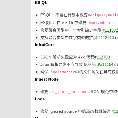
ES|QL
ESQL：不要在计划中改变
BoolQueryBuil
ES|QL：在 v 8.15 中修复
ResolvedEnrich
修复联合类型中一个索引缺少字段
#11193
支持联合类型中数字类型的扩展
#112610
(
Infra/Core
JSON 解析失败应为 4xx 代码
#112703
Json 解析异常不应导致 500 错误
#111548
(
确保
中的文件访问在具有权
DnRoleMapper
Ingest Node
修复
JSON 规范中缺少
put_geoip_database
Logs
修复 ignored source 中的动态数组编码
#1