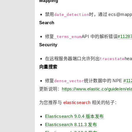
Mapping
禁用
时，通过 ecs@mapp
date_detection
Search
修复
API 中的解析错误
#1128
_terms_enum
Security
在远程服务器端口允许列出
he
tracestate
向量搜索
修复
统计数据中的 NPE
#11
dense_vector
更新说明：
https://www.elastic.co/guide/en/el
为您推荐与
elasticsearch
相关的帖子：
Elasticsearch 9.0.4 版本发布
Elasticsearch 8.11.3 发布