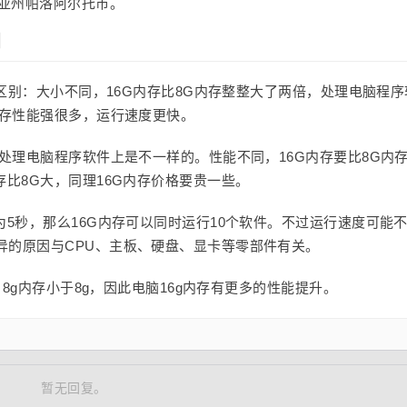
尼亚州帕洛阿尔托市。
别
的区别：大小不同，16G内存比8G内存整整大了两倍，处理电脑程序
内存性能强很多，运行速度更快。
，处理电脑程序软件上是不一样的。性能不同，16G内存要比8G内
存比8G大，同理16G内存价格要贵一些。
为5秒，那么16G内存可以同时运行10个软件。不过运行速度可能
异的原因与CPU、主板、硬盘、显卡等零部件有关。
，8g内存小于8g，因此电脑16g内存有更多的性能提升。
暂无回复。