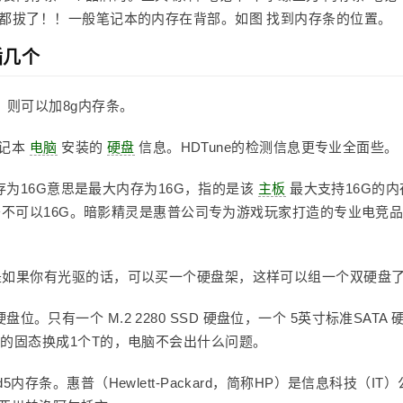
备都拔了！！一般笔记本的内存在背部。如图 找到内存条的位置。
插几个
，则可以加8g内存条。
笔记本
电脑
安装的
硬盘
信息。HDTune的检测信息更专业全面些。
内存为16G意思是最大内存为16G，指的是该
主板
最大支持16G的内
存条不可以16G。暗影精灵是惠普公司专为游戏玩家打造的专业电竞
是如果你有光驱的话，可以买一个硬盘架，这样可以组一个双硬盘
个硬盘位。只有一个 M.2 2280 SSD 硬盘位，一个 5英寸标准SATA 
的固态换成1个T的，电脑不会出什么问题。
存条。惠普（Hewlett-Packard，简称HP）是信息科技（IT）