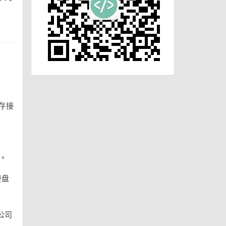
存接
品
了。
硬盘
公司