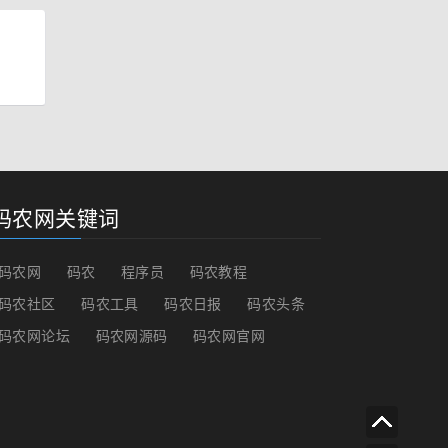
码农网关键词
码农网
码农
程序员
码农教程
码农社区
码农工具
码农日报
码农头条
码农网论坛
码农网源码
码农网官网