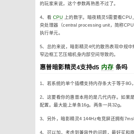
的玩家来说，这个参数再熟悉不过了。
4、看
CPU
上的数字。暗夜精灵5需要看CPU
央处理器（central processing unit，简称
执行单元。
5、总的来说，暗影精灵4代的散热表现中规中
窄边框工艺压缩机身内部空间导致的。
惠普暗影精灵4支持d5
内存
条吗
1、若系统的单个插槽支持内存条大于等于8G
2、这要看你的惠普本用的是几代内存。如果是
配置。最大能上单条16g。两条一共32g。
3、另外，暗影精灵4 144Hz电竞屏还拥有7ms
4、可以加，考虑到兼容性的问题，最好买和原