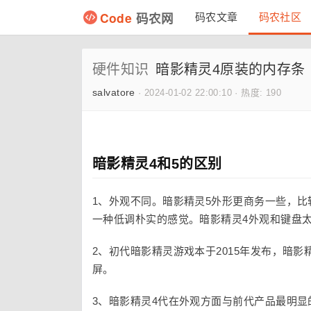
Code
码农网
码农文章
码农社区
硬件知识
暗影精灵4原装的内存条
salvatore
·
2024-01-02 22:00:10
·
热度: 190
暗影精灵4和5的区别
1、外观不同。暗影精灵5外形更商务一些，
一种低调朴实的感觉。暗影精灵4外观和键盘
2、初代暗影精灵游戏本于2015年发布，暗影
屏。
3、暗影精灵4代在外观方面与前代产品最明显