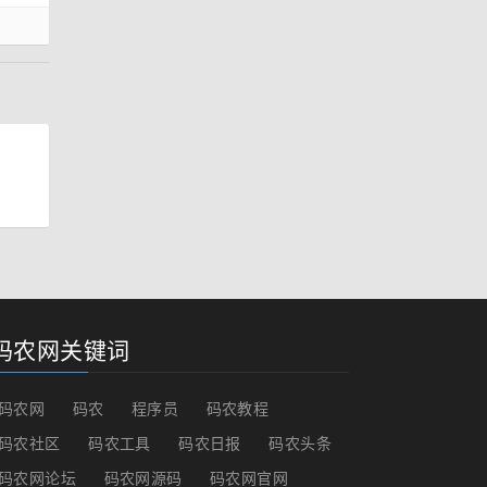
码农网关键词
码农网
码农
程序员
码农教程
码农社区
码农工具
码农日报
码农头条
码农网论坛
码农网源码
码农网官网