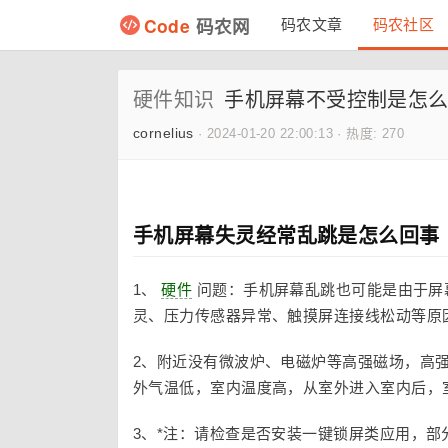
Code
码农网
码农文章
码农社区
硬件知识
手机屏幕不受控制是怎
cornelius
·
2024-01-20 22:00:13
·
热度: 270
手机屏幕失灵经常乱跳是怎么回事
1、
硬件
问题：手机屏幕乱跳也可能是由于屏
灵、压力传感器异常、触摸屏连接线松动等原
2、附近没有微波炉、电磁炉等高强磁场，高
外气温低，室内温度高，从室外进入室内后，
3、*注：请检查是否安装一键锁屏类应用，