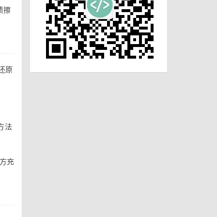
渍擦
。
还原
方法
方充