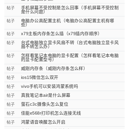
手机屏幕不受控制是怎么回事（手机屏幕不受控制
帖子
是什么问题）
电脑办公高配置主机（电脑办公高配置主机有哪
帖子
些）
x79主板内存条怎么插（x79插内存顺序）
帖子
台式电脑独立显卡风扇不转（台式电脑独立显卡风
帖子
扇不转怎么办）
怎样看笔记本电脑的显卡配置（怎样看笔记本电脑
帖子
的显卡配置型号）
威刚内存条（威刚内存条怎么样）
帖子
ios15微信怎么双开
帖子
vivo手机可以安装鸿蒙系统吗
帖子
真我笔记本air是什么屏幕
帖子
萤石c3c摄像头怎么复位
帖子
佳能e568r打印机怎么连接无线
帖子
鸿蒙语音唤醒怎么开启
帖子