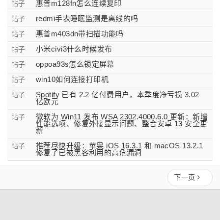
惠普m128fn怎么连续复印
帖子
redmi手表睡眠监测是离线的吗
帖子
惠普m403dn带扫描功能吗
帖子
小米civi3什么时候发布
帖子
oppoa93s怎么锁定屏幕
帖子
win10如何连接打印机
帖子
Spotify 已有 2.2 亿付费用户，本季度净亏损 3.02
帖子
亿欧元
微软为 Win11 发布 WSA 2302.4000.6.0 更新：新增
帖子
性能选项、修复外接显示问题、整合安卓 13 安全更
新
推荐尽快升级：苹果 iOS 16.3.1 和 macOS 13.2.1
帖子
修复了已被黑客利用的高危漏洞
下一页