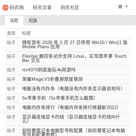
码农网
码农文章
码农社区
码农教程
码农网分
话题
回复
类型
标题
微软宣布 2026 年 2 月 27 日停用 Win10 / Win11 版
帖子
Mobile Plans 应用
Flexbar 触控条初步支持 Linux，实现类苹果 Touch
帖子
Bar 交互
rtx4070到底能玩4k网游吗
帖子
荣耀MagicV3折叠屏厚度猜测
帖子
电脑没有内存条（电脑没有内存条显示器会亮吗）
帖子
5s苹果手机（5s苹果手机怎么截图）
帖子
电脑内存条排行（电脑内存条排行榜最新2022）
帖子
显示器连接显卡的线（显示器连接显卡的线叫什
帖子
么）
如何看笔记本电脑型号和配置（如何看笔记本电脑
帖子
型号和配置参数）