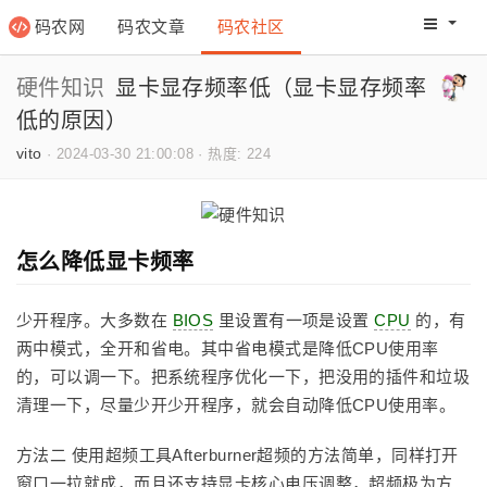
码农网
码农文章
码农社区
码农教程
码农网分
硬件知识
显卡显存频率低（显卡显存频率
低的原因）
vito
·
2024-03-30 21:00:08
·
热度: 224
怎么降低显卡频率
少开程序。大多数在
BIOS
里设置有一项是设置
CPU
的，有
两中模式，全开和省电。其中省电模式是降低CPU使用率
的，可以调一下。把系统程序优化一下，把没用的插件和垃圾
清理一下，尽量少开少开程序，就会自动降低CPU使用率。
方法二 使用超频工具Afterburner超频的方法简单，同样打开
窗口一拉就成，而且还支持显卡核心电压调整，超频极为方