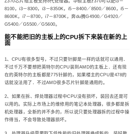
Z370芯片组主板支持8代处理器。华硕主板z370可以配i3－
8100，i3－8300，i3－8350K，i5－8400／8500／8600，i5－
8600K，i7－8700，i7－8700K，奔du腾G4900／G4920／
G5400／G5500／G5600。
能不能把旧的主板上的CPU拆下来装在新的上
面
1、CPU有很多型号，不过只要针脚是一样的话就可以通用．
不过千万不要想把英特尔的CPU装到AMD的主板上．还有现
在的英特尔的主板都是775针脚的，如果楼主的CPU是478的
话就没法用了．不过AMD很多芯片针脚是通用的。
2、如果在拆、焊处理器过程中CPU没有损坏，装回去还是可
以用的。实际上市场上的维修用的笔记本处理器，很多都是拆
机处理器，全新的并不多的，所以说只要处理器拆的过程中操
作得当，不会导致处理器损坏。
3、处理器升级需要取下低性能的旧处理器换成新的，装好散