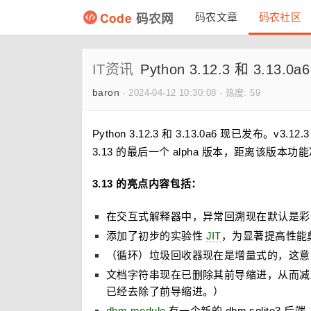
Code
码农网
码农文章
码农社区
IT资讯
Python 3.12.3 和 3.13.0
baron
·
2024-04-12 10:30:08
·
热度: 59
Python 3.12.3 和 3.13.0a6 现已发布。v3
3.13 的最后一个 alpha 版本，距离该版
3.13 的亮点内容包括：
在交互式解释器中，异常回溯现在默认是彩
添加了初步的实验性
JIT
，为显著提高性能
（循环）垃圾回收器现在是增量式的，这意
文档字符串现在已删除其前导缩进，从而
已经去除了前导缩进。）
dbm module
有一个新的 dbm.sqlite