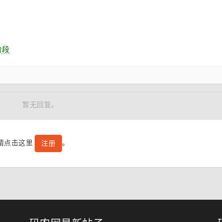
 阶段
暂无回复。
号请点击这里
。
注册