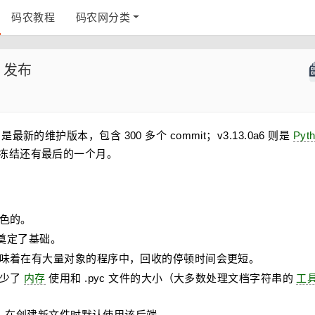
码农教程
码农网分类
a6 发布
.12.3 是最新的维护版本，包含 300 多个 commit；v3.13.0a6 则是
Pyt
本功能冻结还有最后的一个月。
色的。
奠定了基础。
味着在有大量对象的程序中，回收的停顿时间会更短。
减少了
内存
使用和 .pyc 文件的大小（大多数处理文档字符串的
工
3 后端，在创建新文件时默认使用该后端。