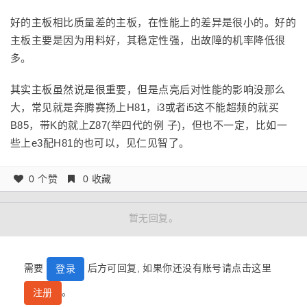
好的主板相比质量差的主板，在性能上的差异是很小的。好的
主板主要是因为用料好，其稳定性强，出故障的机率降低很
多。
其实主板虽然说是很重要，但是点亮后对性能的影响没那么
大，常见就是奔腾赛扬上H81，i3或者i5这不能超频的就买
B85，带K的就上Z87(举四代的例 子)，但也不一定，比如一
些上e3配H81的也可以，见仁见智了。
0 个赞
0 收藏
暂无回复。
需要
后方可回复, 如果你还没有账号请点击这里
登录
。
注册