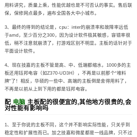
用料讲究，质量上乘，性能优越也是不可否认的事实。售后联
保，保修网点最多，遍布全国各大中小城市。
3、最终的得到的结论是，cpu：inter的崩溃率和故障率远低
于amd，至少百分之300，因为设计软件极其敏感，容错率很
低，稍不注意就崩溃了，打游戏区别不明显。主板的话针对于
平面设计软件。
4、现在技嘉的主板不管是高、中、低端都缩水，1000多的主
板还用钰邦电容（如Z370-UD3H），不再是以前那个“堆料
牌”了！相反，华硕的一些中、高端的主板倒是舍得用料了，
不再是以前从上到下用的都是钰邦电容。
配
电脑
主板配的很便宜的,其他地方很贵的,会
对性能有影响吗
1、至于你说的主板不同，这个并不影响实际性能，只关乎到
稳定性和扩展性而已。加之技嘉和微星都是一线品牌，只不过