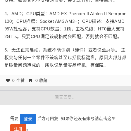
支持。如果其它不支持的情形，会无法开机，直接黑屏。
4、AMD；CPU类型：AMD FX Phenom II Athlon II Sempron
100；CPU插槽：Socket AM3 AM3+；CPU描述：支持AMD
95W处理器；支持CPU数量：1颗；主板总线：HT0最大支持
2GT s。只要CPU满足该规格就会匹配，否则就会不匹配。
5、无法正常启动，系统不能识别（硬件）或者说蓝屏等。 主
板会与任何一个零件不兼容甚至包括鼠标键盘。原因大部分都
是质量问题造成的。所以说尽量买品牌机，有保障。
0 个赞
0 收藏
暂无回复。
需要
后方可回复, 如果你还没有账号请点击这里
登录
。
注册