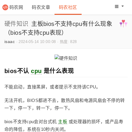
码农网
码农文章
码农社区
码农教程
码农网分
硬件知识
主板bios不支持cpu有什么现象
（bios不支持cpu表现）
isaac
·
2024-05-14 10:00:08
·
热度: 828
bios不认
cpu
是什么表现
不能启动，直接黑屏，或者提示不支持该CPU。
无法开机，BIOS都进不去，散热风扇和电源风扇会不停的转
一下，停一下，转一下，停一下。
bios不支持cpu会对台式机
主板
或处理器的损坏，或产品寿
命的降低，系统在10秒内关闭。