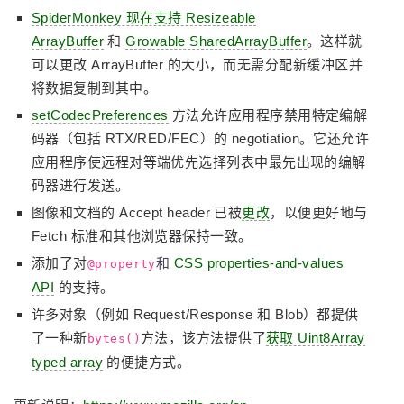
SpiderMonkey 现在支持 Resizeable
ArrayBuffer
和
Growable SharedArrayBuffer
。这样就
可以更改 ArrayBuffer 的大小，而无需分配新缓冲区并
将数据复制到其中。
setCodecPreferences
方法允许应用程序禁用特定编解
码器（包括 RTX/RED/FEC）的 negotiation。它还允许
应用程序使远程对等端优先选择列表中最先出现的编解
码器进行发送。
图像和文档的 Accept header 已被
更改
，以便更好地与
Fetch 标准和其他浏览器保持一致。
添加了对
和
CSS properties-and-values
@property
API
的支持。
许多对象（例如 Request/Response 和 Blob）都提供
了一种新
方法，该方法提供了
获取 Uint8Array
bytes()
typed array
的便捷方式。