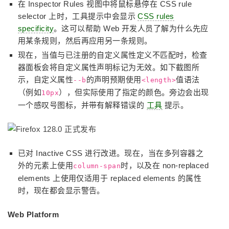
在 Inspector Rules 视图中将鼠标悬停在 CSS rule
selector 上时，工具提示中会显示
CSS rules
specificity
。这可以帮助 Web 开发人员了解为什么先应
用某条规则，然后再应用另一条规则。
现在，当值与已注册的自定义属性定义不匹配时，检查
器面板会将自定义属性声明标记为无效。如下截图所
示，自定义属性
的声明预期使用
值语法
--b
<length>
（例如
），但实际使用了指定的颜色。旁边会出现
10px
一个感叹号图标，并带有解释错误的
工具
提示。
已对 Inactive CSS 进行改进。现在，当在多列容器之
外的元素上使用
时，以及在 non-replaced
column-span
elements 上使用仅适用于 replaced elements 的属性
时，现在都会显示警告。
Web Platform