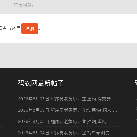
暂无回复。
号请点击这里
。
注册
码农网最新帖子
2026年8月07日 程序员老黄历，宜:重构,提交辞职申请,申请加薪
2026年8月06日 程序员老黄历，宜:使用%t,招人,浏览成人网站,提交代码
2026年8月05日 程序员老黄历，宜:抽烟,重构
2026年8月04日 程序员老黄历，宜:写单元测试,在妹子面前吹牛