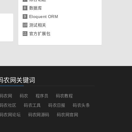
数据库
8
Eloquent ORM
9
测试相关
10
官方扩展包
11
码农网关键词
码农网
码农
程序员
码农教程
码农社区
码农工具
码农日报
码农头条
码农网论坛
码农网源码
码农网官网