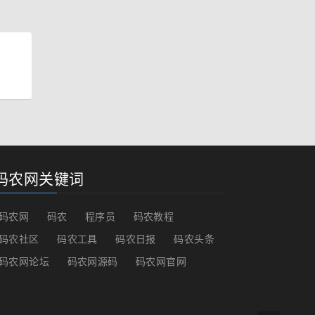
码农网关键词
码农网
码农
程序员
码农教程
码农社区
码农工具
码农日报
码农头条
码农网论坛
码农网源码
码农网官网