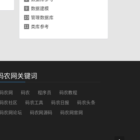
数据建模
9
管理数据库
10
类库参考
11
码农网关键词
码农网
码农
程序员
码农教程
码农社区
码农工具
码农日报
码农头条
码农网论坛
码农网源码
码农网官网