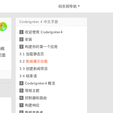
码农网导航
CodeIgniter 4 中文手册
欢迎使用 CodeIgniter4
1
安装
2
构建你的第一个应用
3
的概
3.1
加载静态页
页面
3.2
新闻展示功能
3.3
创建新闻项目
3.4
结束语
CodeIgniter4 概览
4
常规主题
5
控制器和路由
6
构建响应
7
数据库参考
8