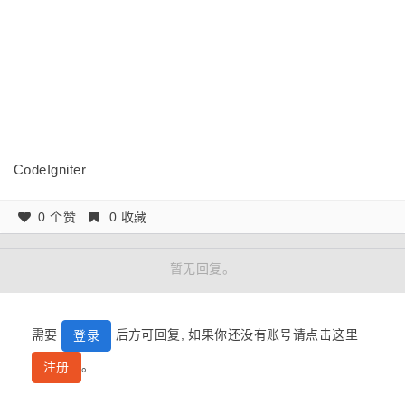
CodeIgniter
0 个赞
0 收藏
暂无回复。
需要
后方可回复, 如果你还没有账号请点击这里
登录
。
注册