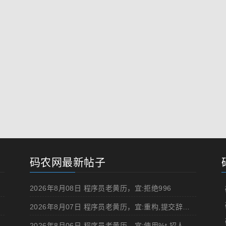
码农网最新帖子
2026年8月08日 程序员老黄历，宜:拒绝996
2026年8月07日 程序员老黄历，宜:重构,提交辞职申请,申请加薪
2026年8月06日 程序员老黄历，宜:使用%t,招人,浏览成人网站,提交代码