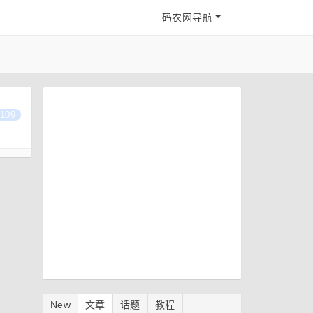
码农网导航
109
New
文章
话题
教程