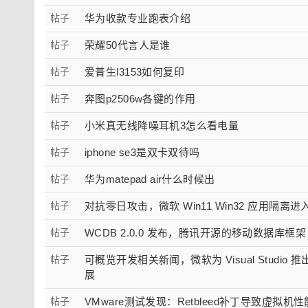
帖子
华为收款专业跑表介绍
帖子
荣耀50代言人是谁
帖子
爱普生l3153如何复印
帖子
奔图p2506w各键的作用
帖子
小米真无线降噪耳机3怎么看电量
帖子
iphone se3是双卡双待吗
帖子
华为matepad air什么时候出
帖子
对抗零日攻击，微软 Win11 Win32 应用隔离
帖子
WCDB 2.0.0 发布，腾讯开源的移动数据库框架
帖子
可概览开发相关新闻，微软为 Visual Studio 推出 D
展
帖子
VMware测试发现：Retbleed补丁导致虚拟机性