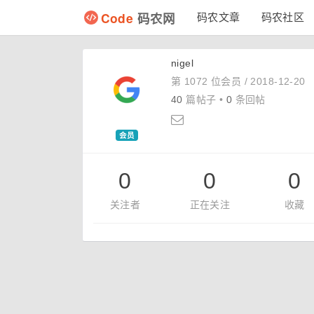
Code
码农网
码农文章
码农社区
nigel
第 1072 位会员 /
2018-12-20
40
篇帖子 •
0
条回帖
会员
0
0
0
关注者
正在关注
收藏