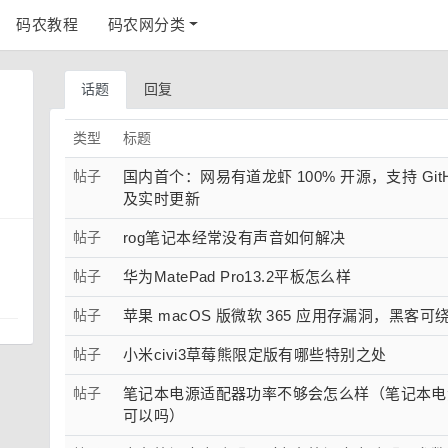
码农教程
码农网分类
话题
回复
类型
标题
帖子
国内首个：网易有道龙虾 100% 开源，支持 GitHub
及实时更新
帖子
rog笔记本经常没有声音如何解决
帖子
华为MatePad Pro13.2平板怎么样
帖子
苹果 macOS 版微软 365 应用存漏洞，黑客
帖子
小米civi3草莓熊限定版有哪些特别之处
帖子
笔记本电源适配器功率不够会怎么样（笔记本电
可以吗）