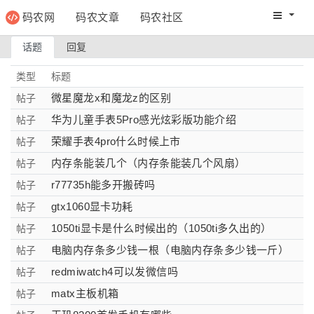
码农网
码农文章
码农社区
码农教程
码农网分
话题
回复
类型
标题
微星魔龙x和魔龙z的区别
帖子
华为儿童手表5Pro感光炫彩版功能介绍
帖子
荣耀手表4pro什么时候上市
帖子
内存条能装几个（内存条能装几个风扇）
帖子
r77735h能多开搬砖吗
帖子
gtx1060显卡功耗
帖子
1050ti显卡是什么时候出的（1050ti多久出的）
帖子
电脑内存条多少钱一根（电脑内存条多少钱一斤）
帖子
redmiwatch4可以发微信吗
帖子
matx主板机箱
帖子