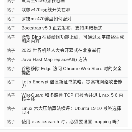
爱普生v19电源在哪里
帖子
联想v470c无线开关在哪
帖子
罗技mk470键盘如何配对
帖子
Bootstrap v5.3 正式发布，支持黑暗模式
帖子
微软 Bing 在线绘图功能上线，可通过文字描述生成
帖子
图片内容
2022 世界机器人大会开幕式在北京举行
帖子
Java HashMap replaceAll() 方法
帖子
谷歌移除 Edge 访问 Chrome Web Store 时的安全
帖子
提醒
Let's Encrypt​​​​​​​ 倡议新证书策略，提高抗网络攻击能
帖子
力
WireGuard 和多路径 TCP 已被合并进 Linux 5.6 内
帖子
核主线
Linux 六大压缩算法横评：Ubuntu 19.10 最终选择
帖子
LZ4
使用 elasticsearch 时，必须要设置 mapping 吗？
帖子