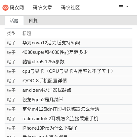
码农网
码农文章
码农社区
码农教程
码农网分
话题
回复
类型
标题
华为nova12活力版支持5g吗
帖子
4080super和4080性能差距多少
帖子
酷睿ultra5 125h参数
帖子
cpu与显卡（CPU与显卡占用率过不了五十）
帖子
iQOO 8手机配置详情
帖子
amd zen4处理器优缺点
帖子
骁龙8gen2是几纳米
帖子
京瓷m4125idn打印机送稿器怎么清洁
帖子
redmiairdots2耳机怎么连接荣耀手机
帖子
iPhone13Pro为什么下架了
帖子