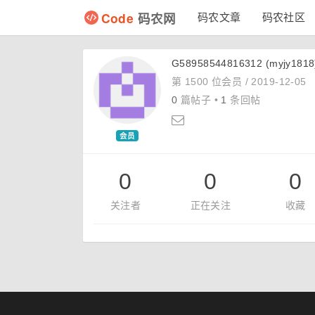
Code
码农网
码农文章
码农社区
G58958544816312 (myjy1818
第 1500 位会员 /
2019-12-05
0
篇帖子 •
1
条回帖
会员
0
0
0
关注者
正在关注
收藏