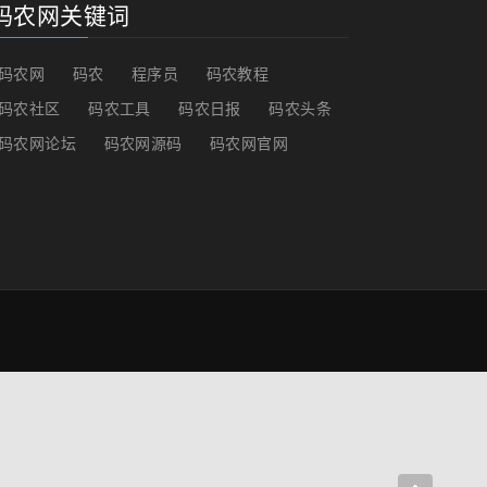
码农网关键词
码农网
码农
程序员
码农教程
码农社区
码农工具
码农日报
码农头条
码农网论坛
码农网源码
码农网官网