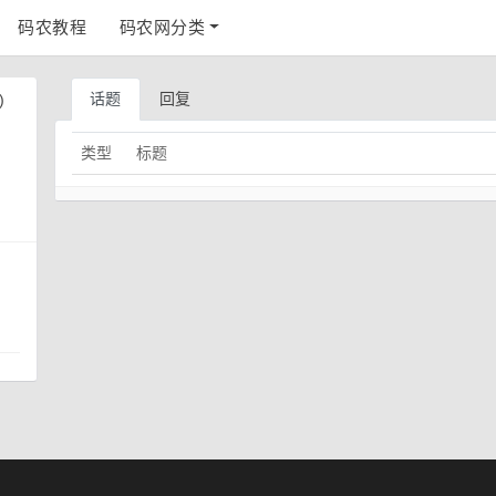
码农教程
码农网分类
话题
回复
)
类型
标题