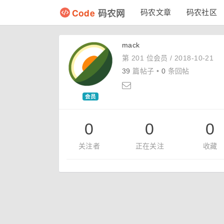
Code
码农网
码农文章
码农社区
mack
第 201 位会员 /
2018-10-21
39
篇帖子 •
0
条回帖
会员
0
0
0
关注者
正在关注
收藏