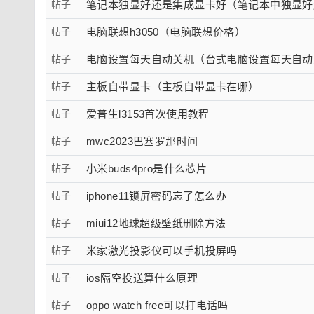
帖子
笔记本独显好还是集成显卡好（笔记本中独显好
帖子
电脑联想h3050（电脑联想价格）
帖子
电脑设置每天自动关机（台式电脑设置每天自动
帖子
主板自带显卡（主板自带显卡在哪）
帖子
爱普生l3153首次使用教程
帖子
mwc2023巴塞罗那时间
帖子
小米buds4pro是什么芯片
帖子
iphone11锁屏密码忘了怎么办
帖子
miui12地球超级壁纸删除方法
帖子
米家激光投影仪可以手机投屏吗
帖子
ios隔空投送算什么原理
帖子
oppo watch free可以打电话吗