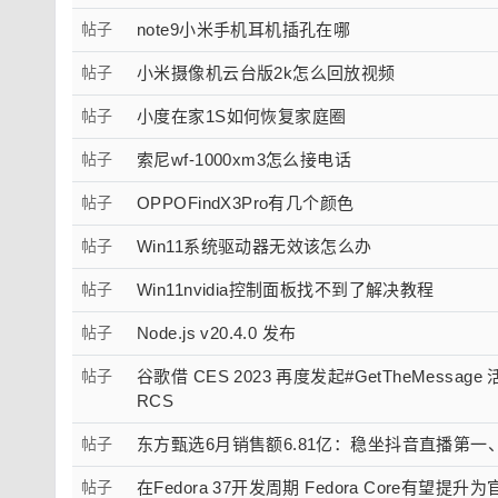
帖子
note9小米手机耳机插孔在哪
帖子
小米摄像机云台版2k怎么回放视频
帖子
小度在家1S如何恢复家庭圈
帖子
索尼wf-1000xm3怎么接电话
帖子
OPPOFindX3Pro有几个颜色
帖子
Win11系统驱动器无效该怎么办
帖子
Win11nvidia控制面板找不到了解决教程
帖子
Node.js v20.4.0 发布
帖子
谷歌借 CES 2023 再度发起#GetTheMessa
RCS
帖子
东方甄选6月销售额6.81亿：稳坐抖音直播第一
帖子
在Fedora 37开发周期 Fedora Core有望提升