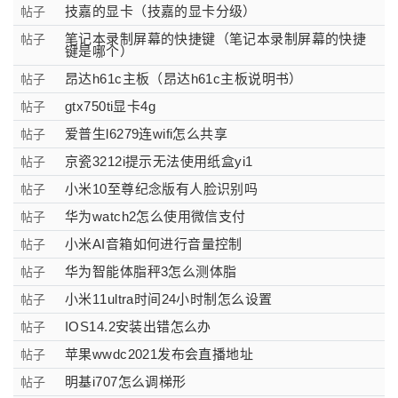
技嘉的显卡（技嘉的显卡分级）
帖子
笔记本录制屏幕的快捷键（笔记本录制屏幕的快捷
帖子
键是哪个）
昂达h61c主板（昂达h61c主板说明书）
帖子
gtx750ti显卡4g
帖子
爱普生l6279连wifi怎么共享
帖子
京瓷3212i提示无法使用纸盒yi1
帖子
小米10至尊纪念版有人脸识别吗
帖子
华为watch2怎么使用微信支付
帖子
小米AI音箱如何进行音量控制
帖子
华为智能体脂秤3怎么测体脂
帖子
小米11ultra时间24小时制怎么设置
帖子
IOS14.2安装出错怎么办
帖子
苹果wwdc2021发布会直播地址
帖子
明基i707怎么调梯形
帖子