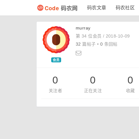
Code
码农网
码农文章
码农社区
murray
第 34 位会员 /
2018-10-09
32
篇帖子 •
0
条回帖
会员
0
0
0
关注者
正在关注
收藏