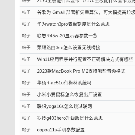
帖子
z170主板配什么显卡（z170主板配什么显卡最
帖子
谷歌为 Gmail 部署新矢量算法，可大幅提高垃圾
帖子
华为watch3pro表盘刻度是什么意思
帖子
联想R45w-30显示器参数一览
帖子
荣耀路由3se怎么设置无线桥接
帖子
Win11应用程序并行配置不正确解决方式有哪些
帖子
2023款MacBook Pro M2支持哪些音频格式
帖子
华硕rt-ac51u有梅林系统吗
帖子
小米小爱鼠标怎么恢复出厂设置
帖子
联想yoga16s怎么跳过联网
帖子
罗技g403hero升级版是什么意思
帖子
oppoa11s手机参数配置