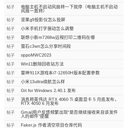
电脑主机不启动风扇转一下就停（电脑主机不启动
帖子
风扇一直转）
坚果g9投影仪怎么投屏
帖子
小米手机打字振动怎么调整
帖子
联想小新m7268w远程打印二维码在哪
帖子
萤石c3wn怎么分享时间段
帖子
oppoMWC2023
帖子
Win11删除回收站方法
帖子
雷神911X游戏本i7-12650H版本配置参数
帖子
小米13ultra续航怎么样
帖子
Git for Windows 2.40.1 发布
帖子
消息称英伟达 RTX 4060 Ti 桌面显卡 5 月底发布，
帖子
RTX 4050 6 月发布
Gmail用户反馈频繁出现“是否继续接收来自该发件
帖子
人的邮件”提醒
Faker.js 作者清空项目仓库代码
帖子