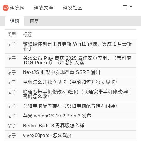
码农网
码农文章
码农社区
码农教程
码农网分
话题
回复
类型
标题
微软媒体创建工具更新 Win11 镜像，集成 1 月最新
帖子
补丁
谷歌公布 Play 商店 2025 最佳安卓应用，《宝可梦
帖子
TCG Pocket》《鸣潮》入选
NextJS 框架中发现严重 SSRF 漏洞
帖子
电脑怎么开独立显卡（电脑如何开独立显卡）
帖子
联通宽带手机修改wifi密码（联通宽带手机修改wifi
帖子
密码怎么改）
剪辑电脑配置推荐（剪辑电脑配置推荐组装）
帖子
苹果 watchOS 10.2 Beta 3 发布
帖子
Redmi Buds 3 青春版怎么样
帖子
vivox60poro+怎么截屏
帖子