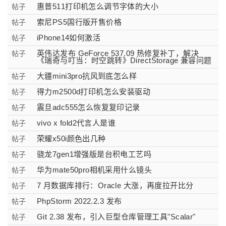
惠普511打印机怎么调节字体的大小
帖子
索尼PS5国行版开售价格
帖子
iPhone14如何激活
帖子
英伟达发布 GeForce 537.09 热修复补丁，解决
帖子
《瑞奇与叮当：时空跳转》DirectStorage 兼容问题
大疆mini3pro抗风到底怎么样
帖子
得力m2500d打印机怎么安装驱动
帖子
震旦adc555怎么恢复复印记录
帖子
vivo x fold2代言人是谁
帖子
荣耀x50i颜色出几种
帖子
骁龙7gen1增强版是台积电工艺吗
帖子
华为mate50pro相机采用什么镜头
帖子
7 月数据库排行：Oracle 大涨，再度拉开比分
帖子
PhpStorm 2022.2.3 发布
帖子
Git 2.38 发布，引入巨型仓库管理工具"Scalar"
帖子